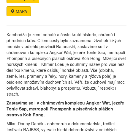
MAPA
Kambodža je zemí bohaté a často kruté historie, chrámů i
přírodních krás. Cílem cesty bylo zaznamenat život etnických
menšin v odlehlé provincii Ratanakiri, zastavíme se i v
chrámovém komplexu Angkor Wat, jezeře Tonle Sap, metropoli
Phompenh a písečných plážích ostrova Koh Rong. Mizející svět
horských kmenů - Khmer Loeu je souhrnný název pro více než
desítku kmenů, které osídlují horské oblasti. Vše (obloha,
země, les, prameny a řeky, hory, kameny a rýžová pole) je
osídleno množstvím duchovních sil. Věří, že duchové mají moc
ovlivňovat zdraví, blahobyt a prosperitu. Vzbuzují respekt i
strach.
Zastavíme se i v chrámovém komplexu Angkor Wat, jezeře
Tonle Sap, metropoli Phompenh a písečných plážích
ostrova Koh Rong.
Milan Danny Daněk - dobrodruh a dokumentarista, ředitel
festivalu RAJBAS, vytrvale hledá dobrodružství v odlehlých